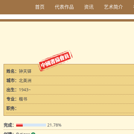
首页
代表作品
资讯
艺术简介
姓名：
钟天铎
城市：
北美洲
出生：
1943~
专业：
楷书
职务：
完成：
21.78%