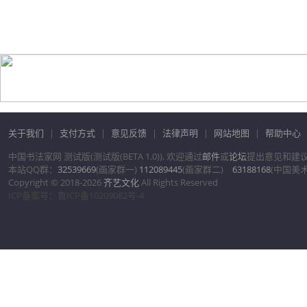
关于我们
|
支付方式
|
意见反馈
|
法律声明
|
网站地图
|
帮助中心
中国书法家网 测试版(测试版(BETA 1.0)), 欢迎通过
邮件
或
论坛
提出意见和建
本站QQ群：
32539669
(画家群一)
112089445
(画家群二)
63188168
(中国美
Copyright © 2018-2026
齐艺文化
All Rights Reserved
ICP备案号：鲁ICP备10209082号-4